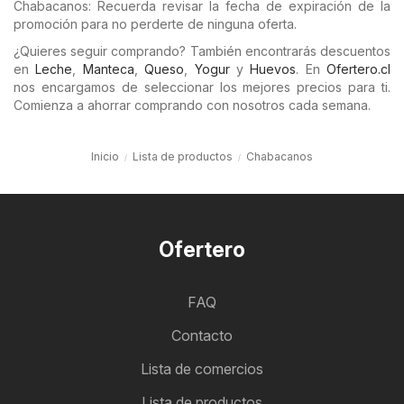
Chabacanos: Recuerda revisar la fecha de expiración de la
promoción para no perderte de ninguna oferta.
¿Quieres seguir comprando? También encontrarás descuentos
en
Leche
,
Manteca
,
Queso
,
Yogur
y
Huevos
. En
Ofertero.cl
nos encargamos de seleccionar los mejores precios para ti.
Comienza a ahorrar comprando con nosotros cada semana.
Inicio
Lista de productos
Chabacanos
Ofertero
FAQ
Contacto
Lista de comercios
Lista de productos