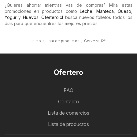
¿Quieres ahorrar mientras vas de compras? Mira estas
promociones en productos como
Leche
,
Manteca
,
Queso
,
Yogur
y
Huevos
.
Ofertero.cl
busca nuevos folletos todos los
días para que encuentres los mejores precios.
Inicio
Lista de productos
Cerveza 12°
Ofertero
FAQ
Contacto
Lista de comercios
Lista de productos