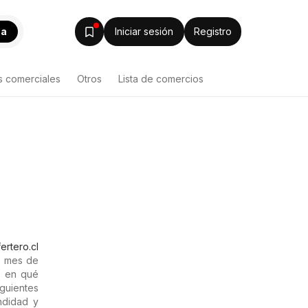
ca
Iniciar sesión
Registro
s comerciales
Otros
Lista de comercios
ertero.cl
l mes de
r en qué
guientes
ndidad y