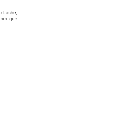
mo
Leche
,
para que