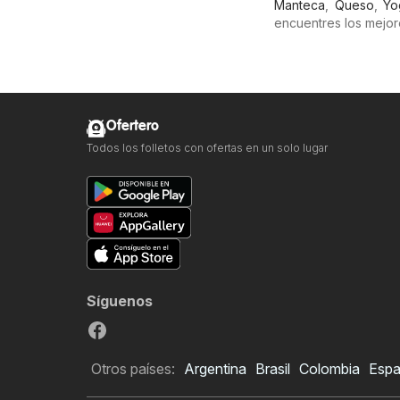
Manteca
,
Queso
,
Yo
encuentres los mejor
Ofertero
Todos los folletos con ofertas en un solo lugar
Síguenos
Otros países:
Argentina
Brasil
Colombia
Esp