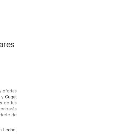
ares
 ofertas
y
Cugat
s de tus
ontrarás
rderte de
mo
Leche
,