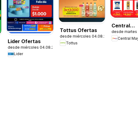
Central
Tottus Ofertas
desde martes
Mayorista
desde miércoles 04.08.2026
Central Ma
Ofertas
Lider Ofertas
Tottus
desde miércoles 04.08.2026
Lider