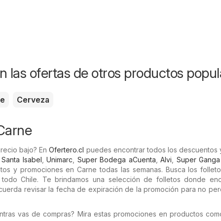
n las ofertas de otros productos popul
te
Cerveza
Carne
recio bajo? En
Ofertero.cl
puedes encontrar todos los descuentos y
n
Santa Isabel
,
Unimarc
,
Super Bodega aCuenta
,
Alvi
,
Super Ganga
tos y promociones en Carne todas las semanas. Busca los folleto
n todo Chile. Te brindamos una selección de folletos donde enc
cuerda revisar la fecha de expiración de la promoción para no pe
entras vas de compras? Mira estas promociones en productos co