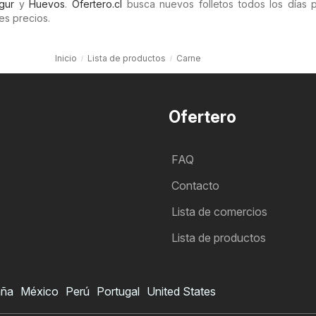
gur
y
Huevos
.
Ofertero.cl
busca nuevos folletos todos los días 
es precios.
Inicio
Lista de productos
Carne
Ofertero
FAQ
Contacto
Lista de comercios
Lista de productos
aña
México
Perú
Portugal
United States