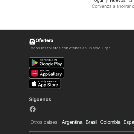
Yogur
y
Huevos
. E
Comienza a ahorrar 
Ofertero
Todos los folletos con ofertas en un solo lugar
Síguenos
Otros países:
Argentina
Brasil
Colombia
Esp