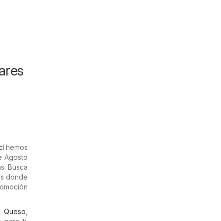
ares
cl
hemos
de Agosto
s. Busca
tos donde
romoción
,
Queso
,