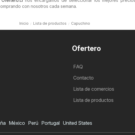
n
Ofertero.cl
nos encargamos de seleccionar los mejores precios 
comprando con nosotros cada semana.
Inicio
Lista de productos
Capuchino
Ofertero
FAQ
Contacto
Lista de comercios
Lista de productos
aña
México
Perú
Portugal
United States