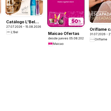
Catálogo L'Bel
27.07.2026 - 15.08.2026
Campaña 13
Oriflame c
L'Bel
Maicao Ofertas
31.07.2026 - 2
desde jueves 05.08.2026
Oriflame
Maicao