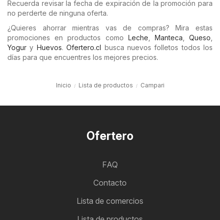
Recuerda revisar la fecha de expiración de la promoción para
no perderte de ninguna oferta.
¿Quieres ahorrar mientras vas de compras? Mira estas
promociones en productos como
Leche
,
Manteca
,
Queso
,
Yogur
y
Huevos
.
Ofertero.cl
busca nuevos folletos todos los
días para que encuentres los mejores precios.
Inicio
Lista de productos
Campari
Ofertero
FAQ
Contacto
Lista de comercios
Lista de productos