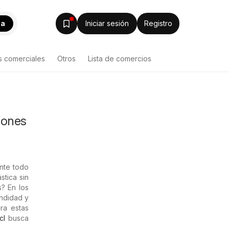
ca
Iniciar sesión
Registro
s comerciales
Otros
Lista de comercios
iones
ante todo
tica sin
s? En los
undidad y
ra estas
cl
busca