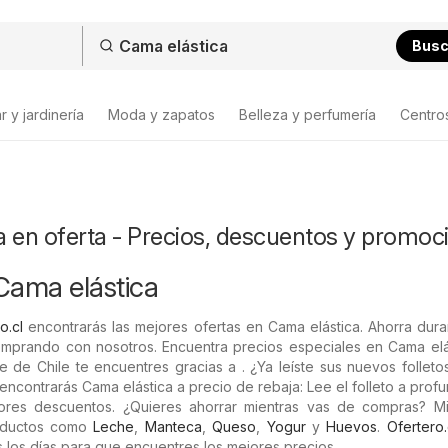
Bus
 y jardinería
Moda y zapatos
Belleza y perfumería
Centro
a en oferta - Precios, descuentos y promoc
Cama elástica
o.cl
encontrarás las mejores ofertas en Cama elástica. Ahorra dur
mprando con nosotros. Encuentra precios especiales en Cama elás
e de Chile te encuentres gracias a . ¿Ya leíste sus nuevos folleto
encontrarás Cama elástica a precio de rebaja: Lee el folleto a prof
ores descuentos. ¿Quieres ahorrar mientras vas de compras? Mi
oductos como
Leche
,
Manteca
,
Queso
,
Yogur
y
Huevos
.
Ofertero.
s los días para que encuentres los mejores precios.