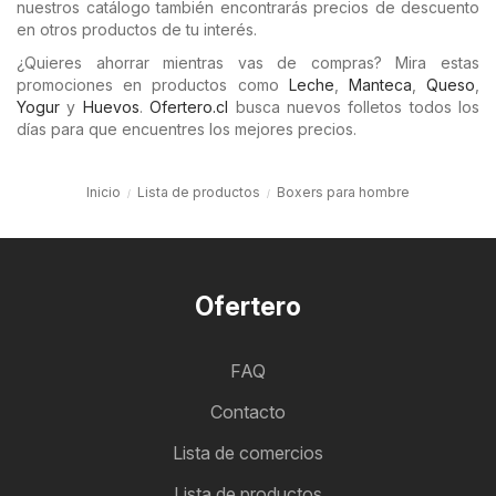
nuestros catálogo también encontrarás precios de descuento
en otros productos de tu interés.
¿Quieres ahorrar mientras vas de compras? Mira estas
promociones en productos como
Leche
,
Manteca
,
Queso
,
Yogur
y
Huevos
.
Ofertero.cl
busca nuevos folletos todos los
días para que encuentres los mejores precios.
Inicio
Lista de productos
Boxers para hombre
Ofertero
FAQ
Contacto
Lista de comercios
Lista de productos