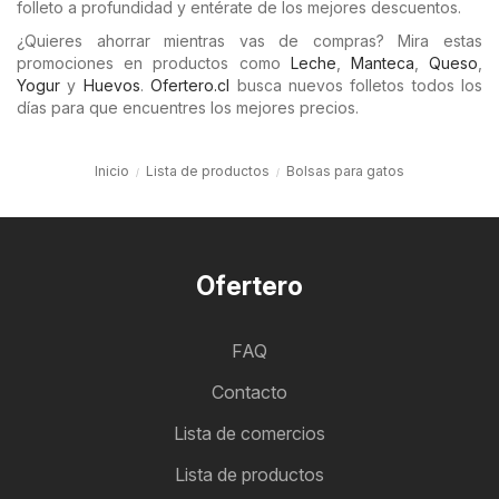
folleto a profundidad y entérate de los mejores descuentos.
¿Quieres ahorrar mientras vas de compras? Mira estas
promociones en productos como
Leche
,
Manteca
,
Queso
,
Yogur
y
Huevos
.
Ofertero.cl
busca nuevos folletos todos los
días para que encuentres los mejores precios.
Inicio
Lista de productos
Bolsas para gatos
Ofertero
FAQ
Contacto
Lista de comercios
Lista de productos