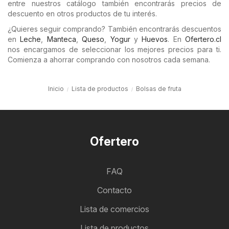
entre nuestros catálogo también encontrarás precios de
descuento en otros productos de tu interés.
¿Quieres seguir comprando? También encontrarás descuentos
en
Leche
,
Manteca
,
Queso
,
Yogur
y
Huevos
. En
Ofertero.cl
nos encargamos de seleccionar los mejores precios para ti.
Comienza a ahorrar comprando con nosotros cada semana.
Inicio
Lista de productos
Bolsas de fruta
Ofertero
FAQ
Contacto
Lista de comercios
Lista de productos