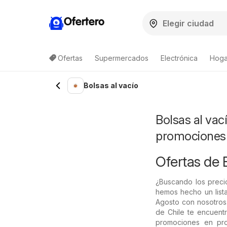
Ofertero
Ofertas
Supermercados
Electrónica
Hogar
Lista de productos
Bolsas al vacío
Bolsas al vac
promociones
Ofertas de B
¿Buscando los precio
hemos hecho un lista
Agosto con nosotros.
de Chile te encuentr
promociones en prod