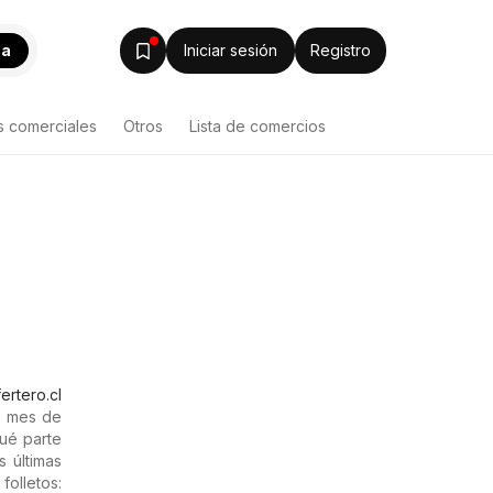
ca
Iniciar sesión
Registro
s comerciales
Otros
Lista de comercios
ertero.cl
l mes de
qué parte
s últimas
olletos: