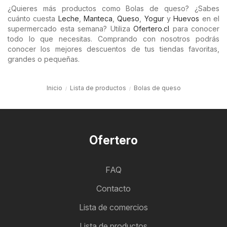
¿Quieres más productos como Bolas de queso? ¿Sabes
cuánto cuesta
Leche
,
Manteca
,
Queso
,
Yogur
y
Huevos
en el
supermercado esta semana? Utiliza
Ofertero.cl
para conocer
todo lo que necesitas. Comprando con nosotros podrás
conocer los mejores descuentos de tus tiendas favoritas,
grandes o pequeñas.
Inicio
Lista de productos
Bolas de queso
Ofertero
FAQ
Contacto
Lista de comercios
Lista de productos