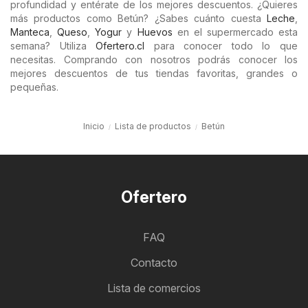
profundidad y entérate de los mejores descuentos. ¿Quieres
más productos como Betún? ¿Sabes cuánto cuesta
Leche
,
Manteca
,
Queso
,
Yogur
y
Huevos
en el supermercado esta
semana? Utiliza
Ofertero.cl
para conocer todo lo que
necesitas. Comprando con nosotros podrás conocer los
mejores descuentos de tus tiendas favoritas, grandes o
pequeñas.
Inicio
Lista de productos
Betún
Ofertero
FAQ
Contacto
Lista de comercios