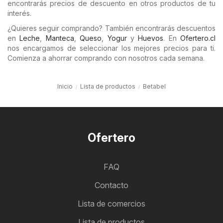
encontrarás precios de descuento en otros productos de tu
interés.
¿Quieres seguir comprando? También encontrarás descuentos
en
Leche
,
Manteca
,
Queso
,
Yogur
y
Huevos
. En
Ofertero.cl
nos encargamos de seleccionar los mejores precios para ti.
Comienza a ahorrar comprando con nosotros cada semana.
Inicio
Lista de productos
Betabel
Ofertero
FAQ
Contacto
Lista de comercios
Lista de productos