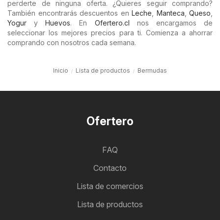
perderte de ninguna oferta. ¿Quieres seguir comprando?
También encontrarás descuentos en
Leche
,
Manteca
,
Queso
,
Yogur
y
Huevos
. En
Ofertero.cl
nos encargamos de
seleccionar los mejores precios para ti. Comienza a ahorrar
comprando con nosotros cada semana.
Inicio
Lista de productos
Bermudas
Ofertero
FAQ
Contacto
Lista de comercios
Lista de productos