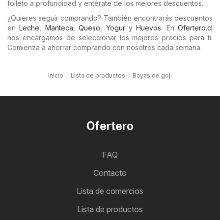
folleto a profundidad y entérate de los mejores descuentos.
¿Quieres seguir comprando? También encontrarás descuentos
en
Leche
,
Manteca
,
Queso
,
Yogur
y
Huevos
. En
Ofertero.cl
nos encargamos de seleccionar los mejores precios para ti.
Comienza a ahorrar comprando con nosotros cada semana.
Inicio
Lista de productos
Bayas de goji
Ofertero
FAQ
Contacto
Lista de comercios
Lista de productos