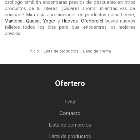
catálogo también encontrarás precios de descuento en otros
productos de tu interés. ¿Quieres ahorrar mientras vas de
compras? Mira estas promociones en productos como
Leche
,
Manteca
,
Queso
,
Yogur
y
Huevos
.
Ofertero.cl
busca nuevos
folletos todos los días para que encuentres los mejores
precios.
Inicio
Lista de productos
Baño de crema
Ofertero
FAQ
Contacto
Lista de comercios
Lista de productos