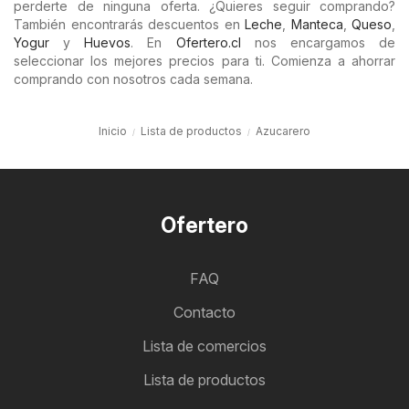
perderte de ninguna oferta. ¿Quieres seguir comprando?
También encontrarás descuentos en
Leche
,
Manteca
,
Queso
,
Yogur
y
Huevos
. En
Ofertero.cl
nos encargamos de
seleccionar los mejores precios para ti. Comienza a ahorrar
comprando con nosotros cada semana.
Inicio
Lista de productos
Azucarero
Ofertero
FAQ
Contacto
Lista de comercios
Lista de productos