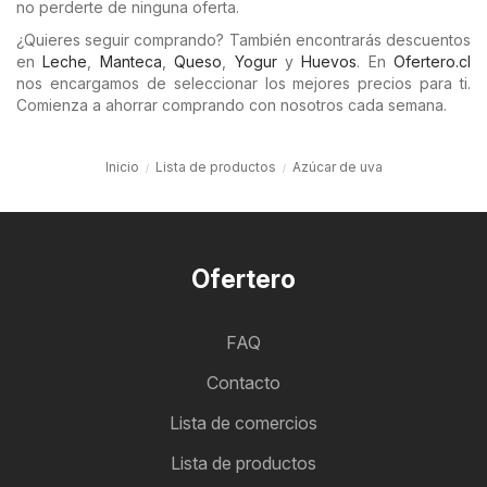
no perderte de ninguna oferta.
¿Quieres seguir comprando? También encontrarás descuentos
en
Leche
,
Manteca
,
Queso
,
Yogur
y
Huevos
. En
Ofertero.cl
nos encargamos de seleccionar los mejores precios para ti.
Comienza a ahorrar comprando con nosotros cada semana.
Inicio
Lista de productos
Azúcar de uva
Ofertero
FAQ
Contacto
Lista de comercios
Lista de productos