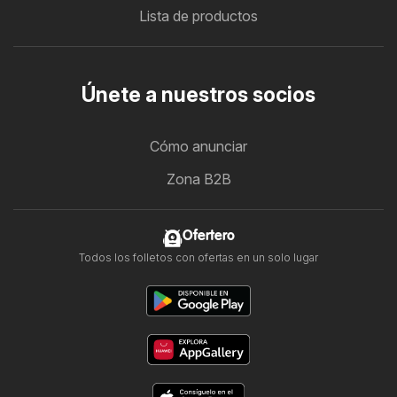
Lista de productos
Únete a nuestros socios
Cómo anunciar
Zona B2B
Ofertero
Todos los folletos con ofertas en un solo lugar