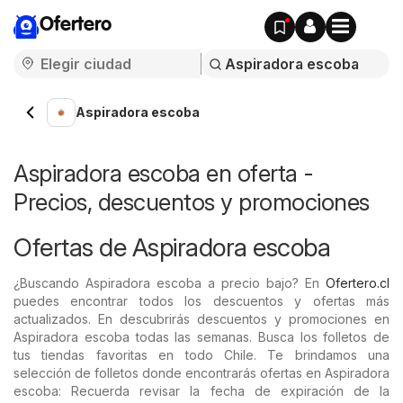
Ofertero
Aspiradora escoba
Aspiradora escoba en oferta -
Precios, descuentos y promociones
Ofertas de Aspiradora escoba
¿Buscando Aspiradora escoba a precio bajo? En
Ofertero.cl
puedes encontrar todos los descuentos y ofertas más
actualizados. En descubrirás descuentos y promociones en
Aspiradora escoba todas las semanas. Busca los folletos de
tus tiendas favoritas en todo Chile. Te brindamos una
selección de folletos donde encontrarás ofertas en Aspiradora
escoba: Recuerda revisar la fecha de expiración de la