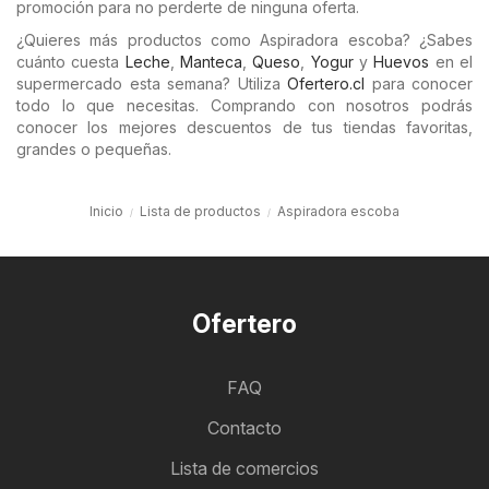
promoción para no perderte de ninguna oferta.
¿Quieres más productos como Aspiradora escoba? ¿Sabes
cuánto cuesta
Leche
,
Manteca
,
Queso
,
Yogur
y
Huevos
en el
supermercado esta semana? Utiliza
Ofertero.cl
para conocer
todo lo que necesitas. Comprando con nosotros podrás
conocer los mejores descuentos de tus tiendas favoritas,
grandes o pequeñas.
Inicio
Lista de productos
Aspiradora escoba
Ofertero
FAQ
Contacto
Lista de comercios