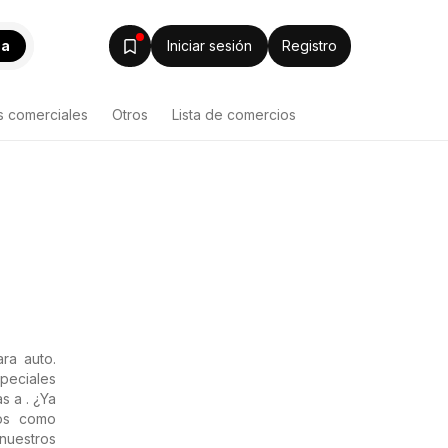
ca
Iniciar sesión
Registro
s comerciales
Otros
Lista de comercios
ra auto.
peciales
s a . ¿Ya
tos como
 nuestros