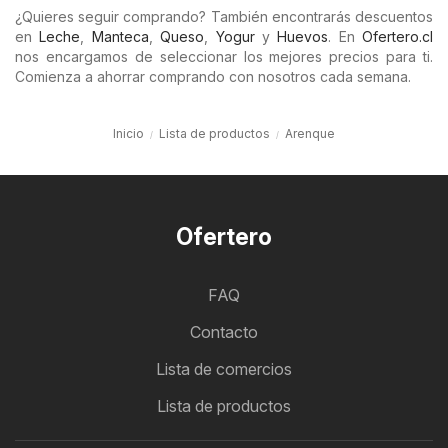
¿Quieres seguir comprando? También encontrarás descuentos
en
Leche
,
Manteca
,
Queso
,
Yogur
y
Huevos
. En
Ofertero.cl
nos encargamos de seleccionar los mejores precios para ti.
Comienza a ahorrar comprando con nosotros cada semana.
Inicio
Lista de productos
Arenque
Ofertero
FAQ
Contacto
Lista de comercios
Lista de productos