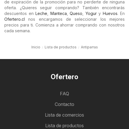
de expiración de la promoción para no perderte de ninguna
oferta. ¿Quieres seguir comprando? También encontrarás
descuentos en
Leche
,
Manteca
,
Queso
,
Yogur
y
Huevos
. En
Ofertero.cl
nos encargamos de seleccionar los mejores
precios para ti. Comienza a ahorrar comprando con nosotros
cada semana.
Inicio
Lista de productos
Antiparras
Ofertero
FAQ
Contacto
Lista de comercios
Lista de productos