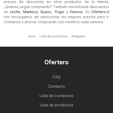
precios de descuento en otros productos de tu interés.
¿Quieres seguir comprando? También encontrarás descuentos
en
Leche
,
Manteca
,
Queso
,
Yogur
y
Huevos
. En
Ofertero.cl
nos encargamos de seleccionar los mejores precios para ti.
Comienza a ahorrar comprando con nosotros cada semana.
Inicio
Lista de productos
Antigrasa
Ofertero
FAQ
Contacto
Lista de comercios
Lista de productos