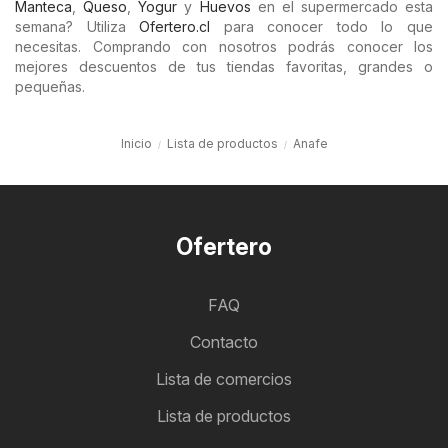
Manteca
,
Queso
,
Yogur
y
Huevos
en el supermercado esta
semana? Utiliza
Ofertero.cl
para conocer todo lo que
necesitas. Comprando con nosotros podrás conocer los
mejores descuentos de tus tiendas favoritas, grandes o
pequeñas.
Inicio
Lista de productos
Anafe
Ofertero
FAQ
Contacto
Lista de comercios
Lista de productos