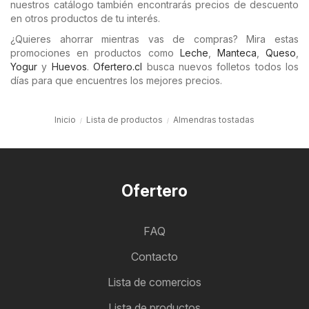
nuestros catálogo también encontrarás precios de descuento
en otros productos de tu interés.
¿Quieres ahorrar mientras vas de compras? Mira estas
promociones en productos como
Leche
,
Manteca
,
Queso
,
Yogur
y
Huevos
.
Ofertero.cl
busca nuevos folletos todos los
días para que encuentres los mejores precios.
Inicio
Lista de productos
Almendras tostadas
Ofertero
FAQ
Contacto
Lista de comercios
Lista de productos