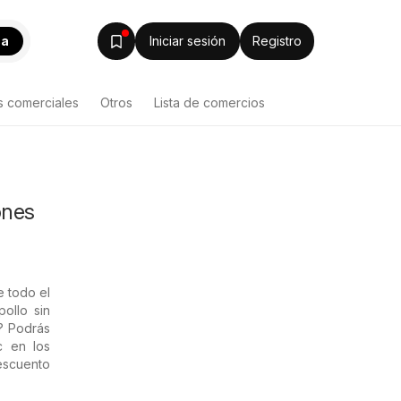
ca
Iniciar sesión
Registro
s comerciales
Otros
Lista de comercios
ones
e todo el
ollo sin
s? Podrás
c en los
descuento