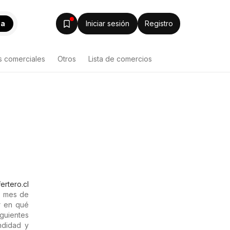
ca
Iniciar sesión
Registro
s comerciales
Otros
Lista de comercios
ertero.cl
l mes de
r en qué
guientes
ndidad y