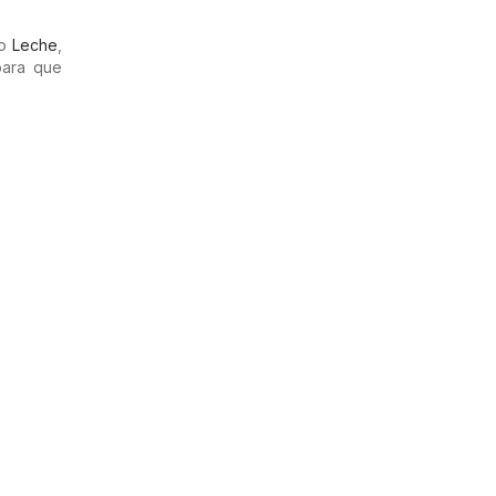
mo
Leche
,
para que