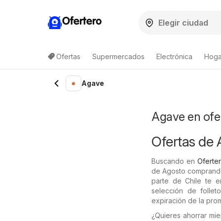
Ofertero
Ofertas
Supermercados
Electrónica
Hogar
Lista de productos
Agave
Agave en ofe
Ofertas de
Buscando en
Oferter
de Agosto comprando
parte de Chile te e
selección de folle
expiración de la pro
¿Quieres ahorrar mi