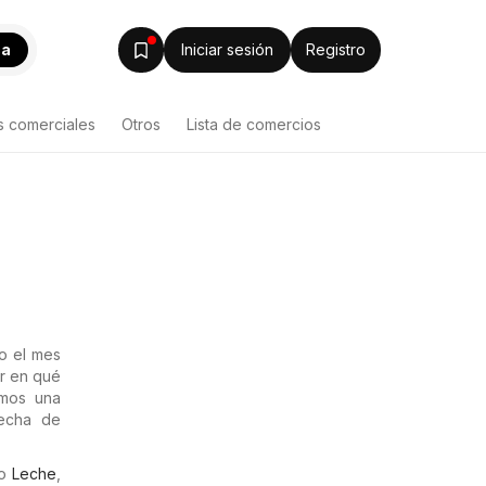
ca
Iniciar sesión
Registro
s comerciales
Otros
Lista de comercios
o el mes
r en qué
amos una
fecha de
mo
Leche
,