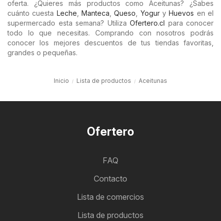
oferta. ¿Quieres más productos como Aceitunas? ¿Sabes
cuánto cuesta
Leche
,
Manteca
,
Queso
,
Yogur
y
Huevos
en el
supermercado esta semana? Utiliza
Ofertero.cl
para conocer
todo lo que necesitas. Comprando con nosotros podrás
conocer los mejores descuentos de tus tiendas favoritas,
grandes o pequeñas.
Inicio
Lista de productos
Aceitunas
Ofertero
FAQ
Contacto
Lista de comercios
Lista de productos