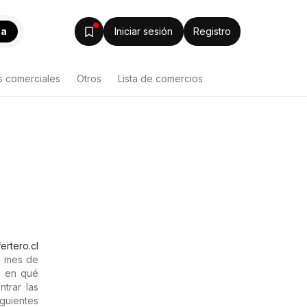
ca
Iniciar sesión
Registro
s comerciales
Otros
Lista de comercios
ertero.cl
l mes de
r en qué
ntrar las
guientes