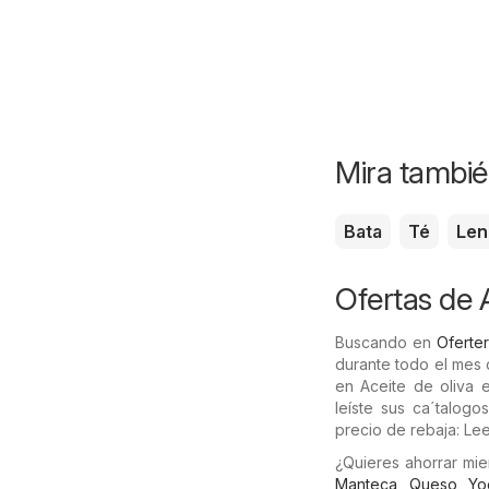
Mira tambié
Bata
Té
Len
Ofertas de A
Buscando en
Oferter
durante todo el mes
en Aceite de oliva e
leíste sus ca´talogo
precio de rebaja: Lee
¿Quieres ahorrar mi
Manteca
,
Queso
,
Yo