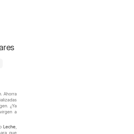
ares
o
n. Ahorra
ializadas
gen. ¿Ya
 virgen a
mo
Leche
,
para que