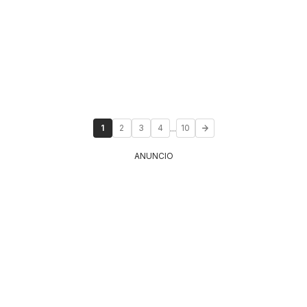
...
1
2
3
4
10
ANUNCIO