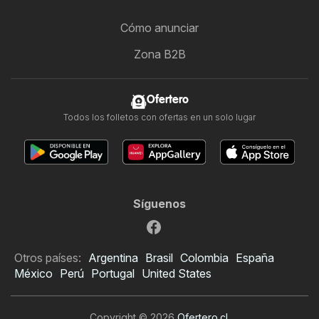
Cómo anunciar
Zona B2B
Ofertero
Todos los folletos con ofertas en un solo lugar
Síguenos
Otros países:
Argentina
Brasil
Colombia
España
México
Perú
Portugal
United States
Copyright © 2026
Ofertero.cl
.