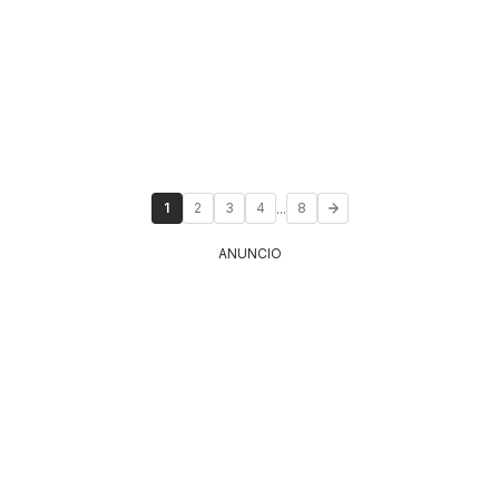
...
1
2
3
4
8
ANUNCIO