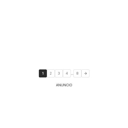
...
1
2
3
4
8
ANUNCIO