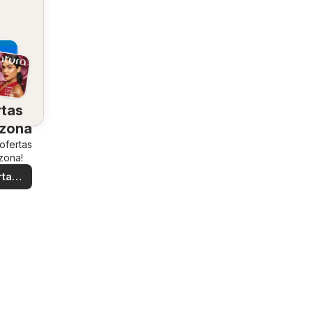
rtas
 zona
 ofertas
zona!
rtas
ales