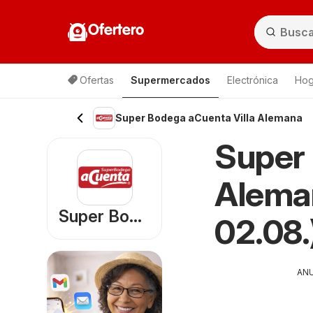
Ofertero
Ofertas
Supermercados
Electrónica
Hog
Lista de productos
Super Bodega aCuenta Villa Alemana
Super 
Aleman
Super Bodega aCuenta
02.08.
AN