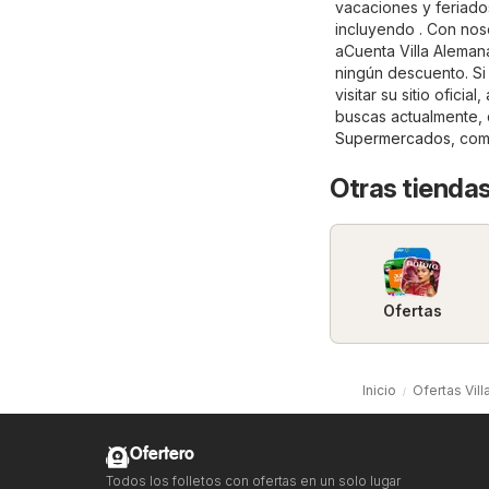
vacaciones y feriado
incluyendo . Con nos
aCuenta Villa Aleman
ningún descuento. S
visitar su sitio oficial,
buscas actualmente, q
Supermercados
, co
Otras tienda
Ofertas
Inicio
Ofertas Vil
Ofertero
Todos los folletos con ofertas en un solo lugar