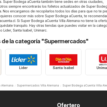
s. Super Bodega aCuenta también tiene sedes en otras ciudades,
otros siempre encontrarás los folletos actualizados de Super Bode
a. Nos encargamos de recopilarlos todos los días para que no te pi
i quieres conocer más sobre Super Bodega aCuenta, te recomend
acuenta.cl
. Si Super Bodega aCuenta Villa Alemana no tiene la ofert
uédate tranquilo. Hay otras tiendas que puedes visitar en la categ
mo
Lider
,
Santa Isabel
,
Unimarc
.
s de la categoría "Supermercados"
Lider
Santa Isabel
Unima
la Alemana
Supermercados Villa Alemana
Super Bodega aCuenta Villa Al
Ofertero