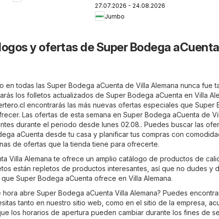
27.07.2026 - 24.08.2026
Jumbo
logos y ofertas de Super Bodega aCuenta 
o en todas las Super Bodega aCuenta de Villa Alemana nunca fue t
rarás los folletos actualizados de Super Bodega aCuenta en Villa Al
ertero.cl
encontrarás las más nuevas ofertas especiales que Super
frecer. Las ofertas de esta semana en Super Bodega aCuenta de Vil
ntes durante el periodo desde lunes 02.08.. Puedes buscar las ofe
ega aCuenta desde tu casa y planificar tus compras con comodida
as de ofertas que la tienda tiene para ofrecerte.
 Villa Alemana te ofrece un amplio catálogo de productos de cali
letos están repletos de productos interesantes, así que no dudes y
o que Super Bodega aCuenta ofrece en Villa Alemana.
é hora abre Super Bodega aCuenta Villa Alemana? Puedes encontrar
itas tanto en nuestro sitio web, como en el sitio de la empresa,
acu
que los horarios de apertura pueden cambiar durante los fines de s