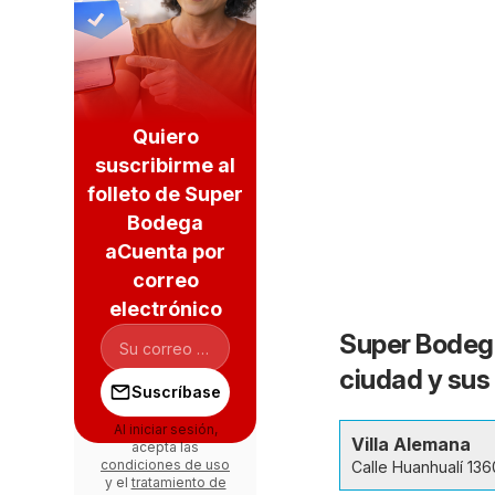
Quiero
suscribirme al
folleto de Super
Bodega
aCuenta por
correo
electrónico
Super Bodega
ciudad y sus
Suscríbase
Al iniciar sesión,
Villa Alemana
acepta las
condiciones de uso
Calle Huanhualí 136
y el
tratamiento de