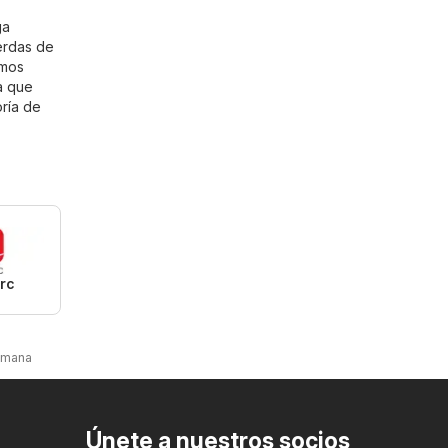
ga
erdas de
amos
a que
oría de
rc
emana
Únete a nuestros socios