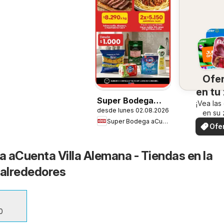
Ofe
en tu
Super Bodega
¡Vea las
desde lunes 02.08.2026
aCuenta Ofertas
en su 
Super Bodega aCuenta
Ofe
loc
 aCuenta Villa Alemana - Tiendas en la
 alrededores
0