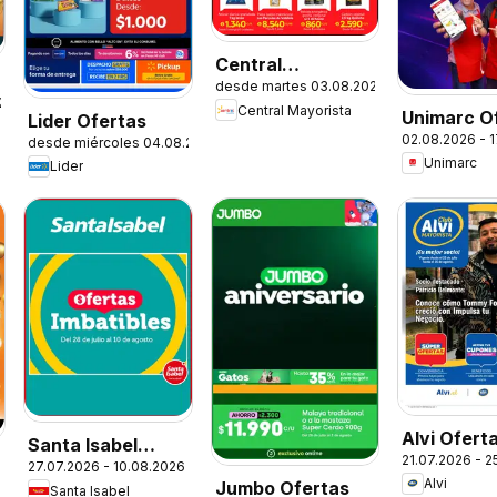
Central
desde martes 03.08.2026
Mayorista
.2026
Central Mayorista
Unimarc O
Ofertas
Lider Ofertas
02.08.2026 - 
desde miércoles 04.08.2026
Unimarc
Lider
Alvi Ofert
Santa Isabel
21.07.2026 - 
27.07.2026 - 10.08.2026
Ofertas
Alvi
Jumbo Ofertas
Santa Isabel