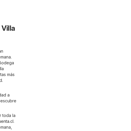
Villa
an
emana.
 Bodega
la
rtas más
d.
dad a
 descubre
 toda la
enta.cl
.
emana,