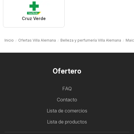
Cruz Verde
Inicio
Ofertas Villa Alemana
Belleza y perfumería Villa Alemana
Maic
Ofertero
FAQ
Contacto
Lista de comercios
Lista de productos