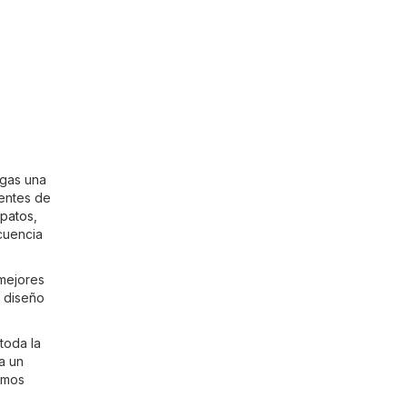
ngas una
ientes de
patos
,
ecuencia
 mejores
n diseño
toda la
a un
timos