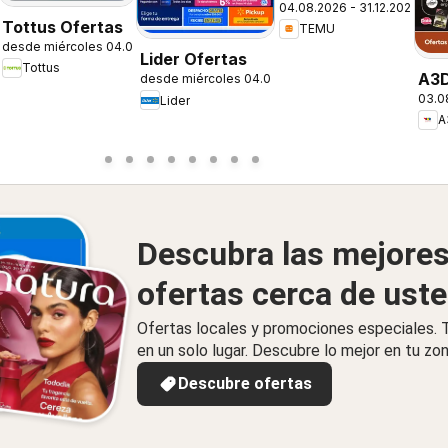
04.08.2026 - 31.12.2026
– Chile
Tottus Ofertas
TEMU
8.2026
desde miércoles 04.08.2026
Lider Ofertas
Tottus
A3D
desde miércoles 04.08.2026
03.0
Lider
A
Descubra las mejore
ofertas cerca de ust
Ofertas locales y promociones especiales.
en un solo lugar. Descubre lo mejor en tu zon
Descubre ofertas