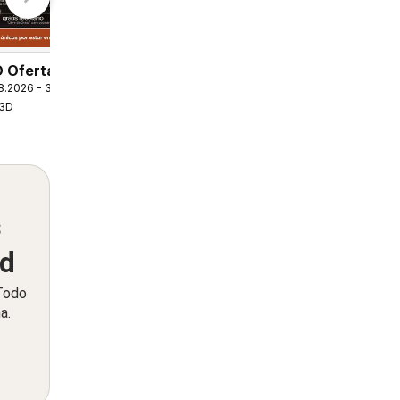
 Ofertas
8.2026 - 31.08.2026
3D
s
ed
 Todo
a.