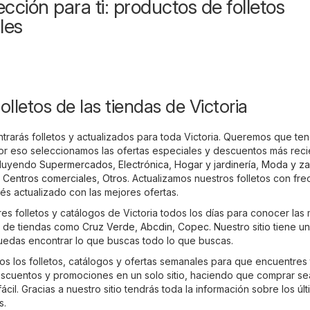
cción para ti: productos de folletos
les
olletos de las tiendas de Victoria
ntrarás folletos y actualizados para toda Victoria. Queremos que te
por eso seleccionamos las ofertas especiales y descuentos más rec
ncluyendo
Supermercados
,
Electrónica
,
Hogar y jardinería
,
Moda y za
,
Centros comerciales
,
Otros
. Actualizamos nuestros folletos con fr
és actualizado con las mejores ofertas.
es folletos y catálogos de Victoria todos los días para conocer las
s de tiendas como
Cruz Verde
,
Abcdin
,
Copec
. Nuestro sitio tiene u
edas encontrar lo que buscas todo lo que buscas.
os los folletos, catálogos y ofertas semanales para que encuentres 
scuentos y promociones en un solo sitio, haciendo que comprar se
il. Gracias a nuestro sitio tendrás toda la información sobre los úl
s.