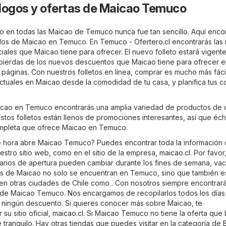
logos y ofertas de Maicao Temuco
o en todas las Maicao de Temuco nunca fue tan sencillo. Aquí enco
zados de Maicao en Temuco. En
Temuco - Ofertero.cl
encontrarás las
iales que Maicao tiene para ofrecer. El nuevo folleto estará vigent
 pierdas de los nuevos descuentos que Maicao tiene para ofrecer 
áginas. Con nuestros folletos en línea, comprar es mucho más fácil
 actuales en Maicao desde la comodidad de tu casa, y planifica tus 
aicao en Temuco encontrarás una amplia variedad de productos de 
stos folletos están llenos de promociones interesantes, así que éch
ompleta que ofrece Maicao en Temuco.
é hora abre Maicao Temuco? Puedes encontrar toda la información
estro sitio web, como en el sitio de la empresa,
maicao.cl
. Por favor
arios de apertura pueden cambiar durante los fines de semana, va
das de Maicao no solo se encuentran en Temuco, sino que también e
 en otras ciudades de Chile como . Con nosotros siempre encontrará
s de Maicao Temuco. Nos encargamos de recopilarlos todos los días
 ningún descuento. Si quieres conocer más sobre Maicao, te
su sitio oficial,
maicao.cl
. Si Maicao Temuco no tiene la oferta que
tranquilo. Hay otras tiendas que puedes visitar en la categoría de