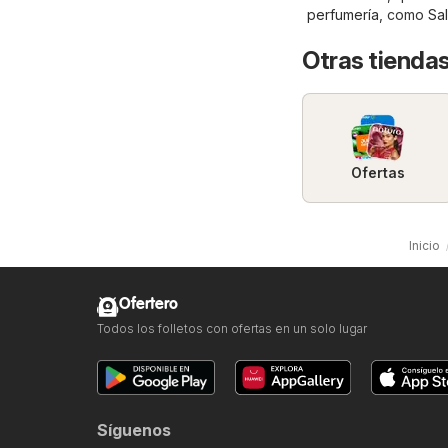
perfumería
, como
Sa
Otras tiendas
Ofertas
Inicio
Ofertero
Todos los folletos con ofertas en un solo lugar
Síguenos