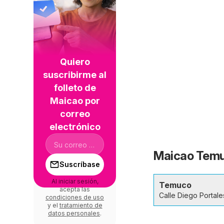
Quiero
suscribirme al
folleto de
Maicao por
correo
electrónico
Maicao Temuc
Suscríbase
Al iniciar sesión,
Temuco
acepta las
Calle Diego Portal
condiciones de uso
y el
tratamiento de
datos personales
.