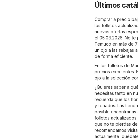
Últimos catá
Comprar a precio baj
los folletos actuali
nuevas ofertas espec
el 05.08.2026. No te
Temuco en más de 7 p
un ojo a las rebajas
de forma eficiente.
En los folletos de M
precios excelentes. E
ojo a la selección c
¿Quieres saber a qu
necesitas tanto en nu
recuerda que los hor
y feriados. Las tien
posible encontrarlas
folletos actualizado
que no te pierdas de
recomendamos visitar 
actualmente, quédate 