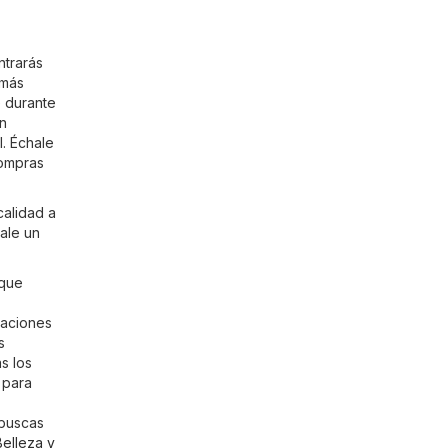
ntrarás
 más
e durante
en
. Échale
compras
calidad a
ale un
 que
,
caciones
s
s los
 para
 buscas
Belleza y