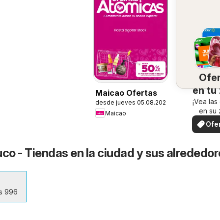
Ofe
en tu
Maicao Ofertas
¡Vea las
desde jueves 05.08.2026
en su 
Maicao
Ofe
loc
o - Tiendas en la ciudad y sus alrededor
es 996