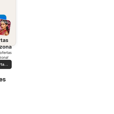
rtas
 zona
 ofertas
zona!
rtas
ales
es