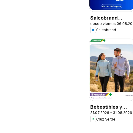
Salcobrand
desde viernes 06.08.20
Ofertas
Salcobrand
Bebestibles y
31.07.2026 - 31.08.2026
Snacks
Cruz Verde