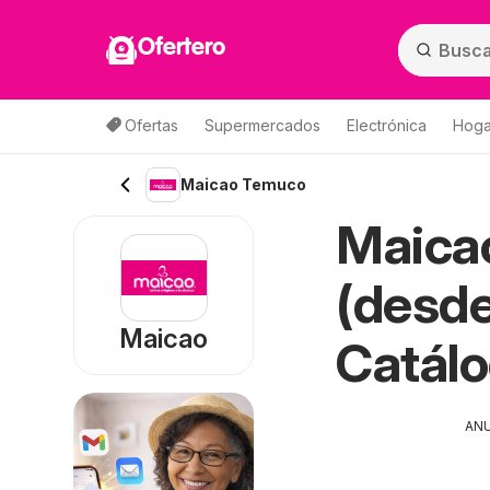
Ofertero
Ofertas
Supermercados
Electrónica
Hogar
Maicao Temuco
Maica
(desde
Maicao
Catál
AN