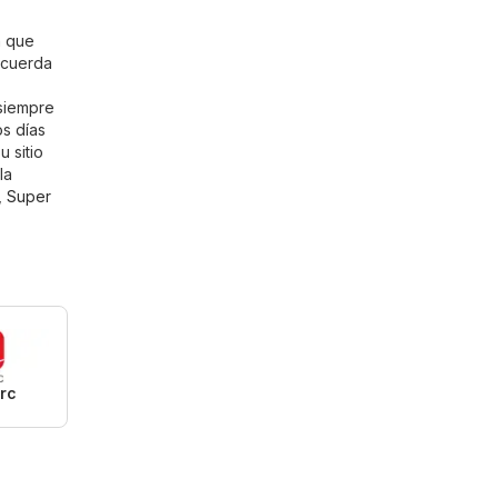
n que
recuerda
 siempre
os días
 sitio
la
,
Super
rc