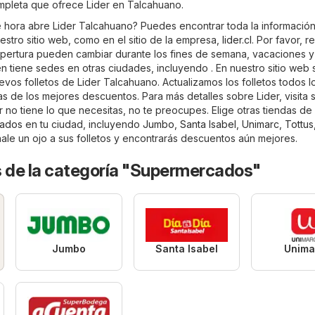
ompleta que ofrece Lider en Talcahuano.
 hora abre Lider Talcahuano? Puedes encontrar toda la informació
estro sitio web, como en el sitio de la empresa,
lider.cl
. Por favor, 
apertura pueden cambiar durante los fines de semana, vacaciones y
én tiene sedes en otras ciudades, incluyendo . En nuestro sitio web
vos folletos de Lider Talcahuano. Actualizamos los folletos todos l
s de los mejores descuentos. Para más detalles sobre Lider, visita su
er no tiene lo que necesitas, no te preocupes. Elige otras tiendas de 
ados
en tu ciudad, incluyendo
Jumbo
,
Santa Isabel
,
Unimarc
,
Tottus
hale un ojo a sus folletos y encontrarás descuentos aún mejores.
s de la categoría "Supermercados"
Jumbo
Santa Isabel
Unima