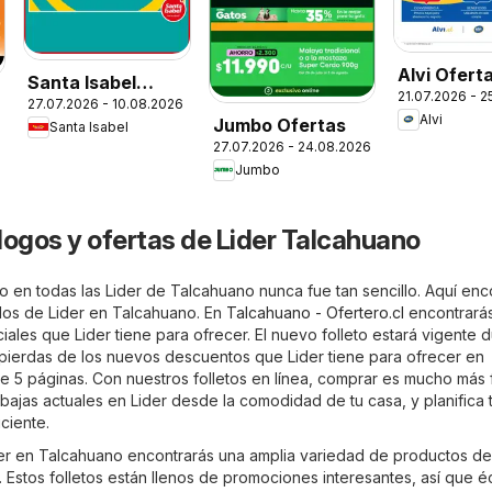
Alvi Ofert
Santa Isabel
21.07.2026 - 
27.07.2026 - 10.08.2026
Ofertas
Alvi
Jumbo Ofertas
Santa Isabel
27.07.2026 - 24.08.2026
Jumbo
logos y ofertas de Lider Talcahuano
o en todas las Lider de Talcahuano nunca fue tan sencillo. Aquí enc
ados de Lider en Talcahuano. En
Talcahuano - Ofertero.cl
encontrarás
ales que Lider tiene para ofrecer. El nuevo folleto estará vigente 
 pierdas de los nuevos descuentos que Lider tiene para ofrecer en
 5 páginas. Con nuestros folletos en línea, comprar es mucho más f
ebajas actuales en Lider desde la comodidad de tu casa, y planifica 
ciente.
ider en Talcahuano encontrarás una amplia variedad de productos de
 Estos folletos están llenos de promociones interesantes, así que é