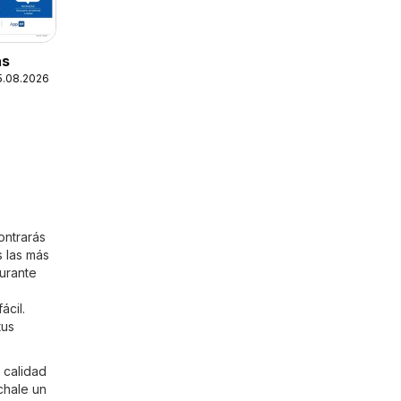
as
25.08.2026
ontrarás
 las más
durante
ácil.
tus
 calidad
chale un