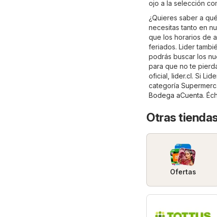
ojo a la selección c
¿Quieres saber a qué
necesitas tanto en nu
que los horarios de 
feriados. Lider tambi
podrás buscar los nue
para que no te pierda
oficial,
lider.cl
. Si Lid
categoría
Supermerc
Bodega aCuenta
. Éc
Otras tienda
Ofertas