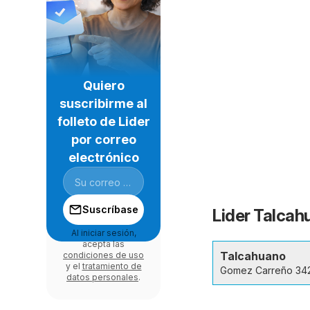
Quiero
suscribirme al
folleto de Lider
por correo
electrónico
Suscríbase
Lider Talcah
Al iniciar sesión,
acepta las
Talcahuano
condiciones de uso
y el
tratamiento de
Gomez Carreño 34
datos personales
.