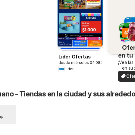
Ofe
en tu
Lider Ofertas
¡Vea las
desde miércoles 04.08.2026
en su 
Lider
Ofe
loc
uano - Tiendas en la ciudad y sus alreded
25