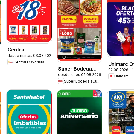
Central
desde martes 03.08.2026
Mayorista
.2026
Central Mayorista
Unimarc O
Ofertas
Super Bodega
02.08.2026 - 
desde lunes 02.08.2026
aCuenta Ofertas
Unimarc
Super Bodega aCuenta