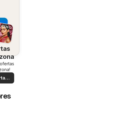
rtas
 zona
 ofertas
zona!
rtas
ales
ores