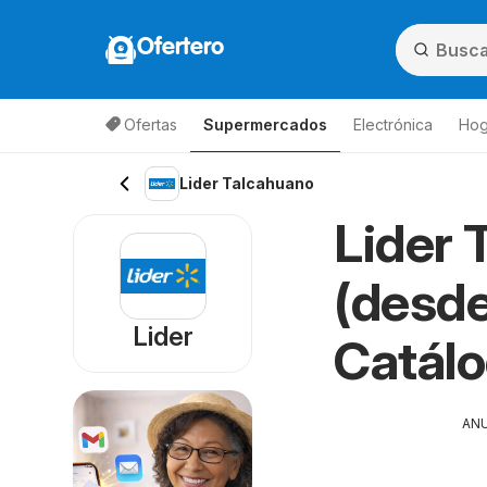
Ofertero
Ofertas
Supermercados
Electrónica
Hog
Lista de productos
Lider Talcahuano
Lider 
(desde
Lider
Catál
AN