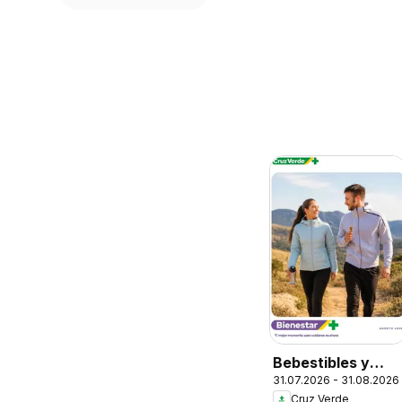
Bebestibles y
31.07.2026 - 31.08.2026
Snacks
Cruz Verde