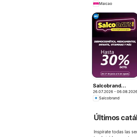
Maicao
Salcobrand
26.07.2026 - 06.08.202
Ofertas
Salcobrand
Últimos catá
Inspírate todas las 