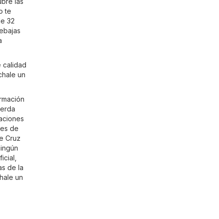
ubre las
o te
de 32
rebajas
a
 calidad
chale un
ormación
uerda
caciones
des de
de Cruz
ningún
icial,
as de la
chale un