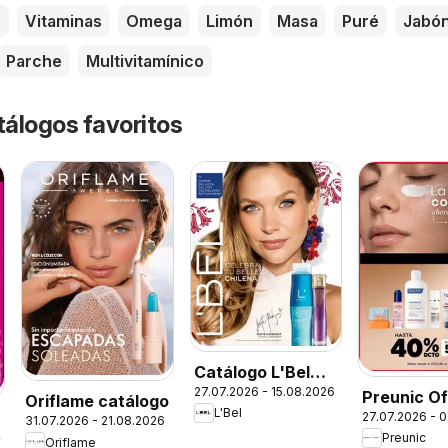
é
Vitaminas
Omega
Limón
Masa
Puré
Jabó
Parche
Multivitamínico
tálogos favoritos
Catálogo L'Bel
27.07.2026 - 15.08.2026
Campaña 13
Preunic O
Oriflame catálogo
L'Bel
27.07.2026 - 
31.07.2026 - 21.08.2026
Preunic
26
Oriflame