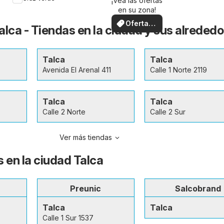
¡Vea las ofertas
en su zona!
Ofertas
alca - Tiendas en la ciudad y sus alreded
locales
Talca
Talca
Avenida El Arenal 411
Calle 1 Norte 2119
Talca
Talca
Calle 2 Norte
Calle 2 Sur
Ver más tiendas
 en la ciudad Talca
Preunic
Salcobrand
Talca
Talca
Calle 1 Sur 1537