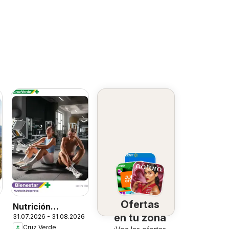
Ofertas
Nutrición
en tu zona
31.07.2026 - 31.08.2026
Deportiva
Cruz Verde