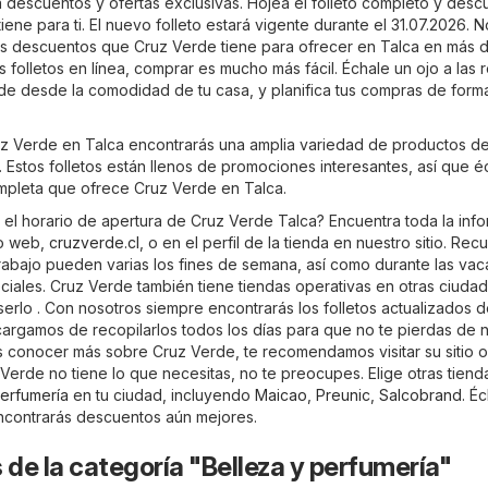
 a descuentos y ofertas exclusivas. Hojea el folleto completo y desc
iene para ti. El nuevo folleto estará vigente durante el 31.07.2026. N
s descuentos que Cruz Verde tiene para ofrecer en Talca en más 
 folletos en línea, comprar es mucho más fácil. Échale un ojo a las 
de desde la comodidad de tu casa, y planifica tus compras de form
ruz Verde en Talca encontrarás una amplia variedad de productos de
 Estos folletos están llenos de promociones interesantes, así que é
ompleta que ofrece Cruz Verde en Talca.
 el horario de apertura de Cruz Verde Talca? Encuentra toda la inf
io web,
cruzverde.cl
, o en el perfil de la tienda en nuestro sitio. Rec
trabajo pueden varias los fines de semana, así como durante las va
ciales. Cruz Verde también tiene tiendas operativas en otras ciuda
erlo . Con nosotros siempre encontrarás los folletos actualizados 
argamos de recopilarlos todos los días para que no te pierdas de 
 conocer más sobre Cruz Verde, te recomendamos visitar su sitio of
z Verde no tiene lo que necesitas, no te preocupes. Elige otras tiend
perfumería
en tu ciudad, incluyendo
Maicao
,
Preunic
,
Salcobrand
. É
 encontrarás descuentos aún mejores.
 de la categoría "Belleza y perfumería"