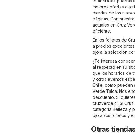
te abrirá las puertas
mejores ofertas que t
pierdas de los nuevo
páginas. Con nuestros
actuales en Cruz Ver
eficiente.
En los folletos de C
a precios excelentes.
ojo a la selección c
¿Te interesa conocer
al respecto en su sit
que los horarios de 
y otros eventos espe
Chile, como pueden s
Verde Talca. Nos enc
descuento. Si quieres
cruzverde.cl
. Si Cru
categoría
Belleza y 
ojo a sus folletos y
Otras tiendas