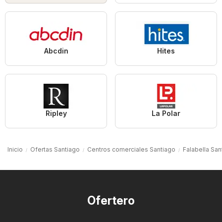
Abcdin
Hites
Ripley
La Polar
Inicio
Ofertas Santiago
Centros comerciales Santiago
Falabella San
Ofertero