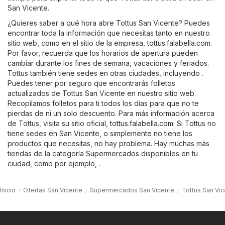
San Vicente.
¿Quieres saber a qué hora abre Tottus San Vicente? Puedes
encontrar toda la información que necesitas tanto en nuestro
sitio web, como en el sitio de la empresa,
tottus.falabella.com
.
Por favor, recuerda que los horarios de apertura pueden
cambiar durante los fines de semana, vacaciones y feriados.
Tottus también tiene sedes en otras ciudades, incluyendo .
Puedes tener por seguro que encontrarás folletos
actualizados de Tottus San Vicente en nuestro sitio web.
Recopilamos folletos para ti todos los días para que no te
pierdas de ni un solo descuento. Para más información acerca
de Tottus, visita su sitio oficial,
tottus.falabella.com
. Si Tottus no
tiene sedes en San Vicente, o simplemente no tiene los
productos que necesitas, no hay problema. Hay muchas más
tiendas de la categoría
Supermercados
disponibles en tu
ciudad, como por ejemplo, .
Inicio
Ofertas San Vicente
Supermercados San Vicente
Tottus San Vi