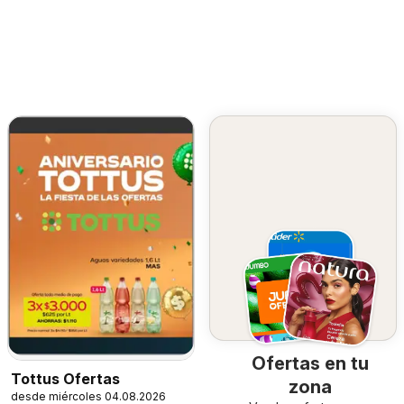
Ofertas en tu
Tottus Ofertas
zona
desde miércoles 04.08.2026