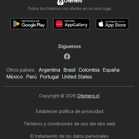
Ofertero
Todos los folletos con ofertas en un solo lugar
Síguenos
Otros países:
Argentina
Brasil
Colombia
España
México
Perú
Portugal
United States
Copyright © 2026
Ofertero.cl
.
Establecer política de privacidad
Términos y condiciones de uso del sitio web
El tratamiento de los datos personales