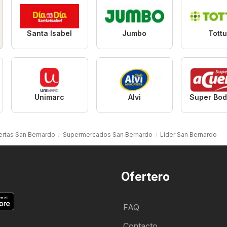
Santa Isabel
Jumbo
Tott
Unimarc
Alvi
ertas San Bernardo
Supermercados San Bernardo
Lider San Bernardo
Ofertero
FAQ
Contacto