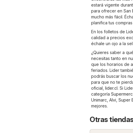
estará vigente duran
para ofrecer en San 
mucho más fácil. Écha
planifica tus compras
En los folletos de L
calidad a precios exc
échale un ojo a la s
¿Quieres saber a qué
necesitas tanto en nu
que los horarios de 
feriados. Lider tambi
podrás buscar los nue
para que no te pierda
oficial,
lider.cl
. Si Lid
categoría
Supermerc
Unimarc
,
Alvi
,
Super 
mejores.
Otras tienda