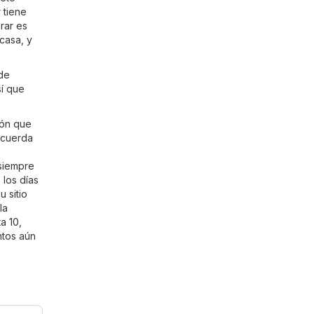
 tiene
rar es
casa, y
 de
sí que
ión que
recuerda
 siempre
 los días
 sitio
la
a 10
,
ntos aún