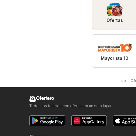
Ofertas
Mayorista 10
Inicio
Of
Ofertero
Todos los folletos con ofertas en un solo lugar