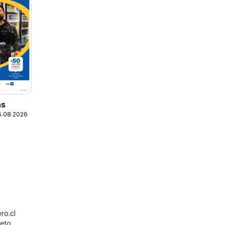
as
25.08.2026
ro.cl
leto