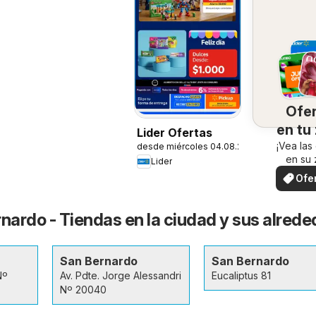
Ofe
en tu
Lider Ofertas
¡Vea las
desde miércoles 04.08.2026
en su 
Lider
Ofe
loc
rnardo - Tiendas en la ciudad y sus alred
San Bernardo
San Bernardo
Nº
Av. Pdte. Jorge Alessandri
Eucaliptus 81
Nº 20040