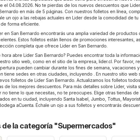
te el 04.08.2026. No te pierdas de los nuevos descuentos que Lider
Bernardo en más de 5 páginas. Con nuestros folletos en línea, comp
le un ojo a las rebajas actuales en Lider desde la comodidad de tu 
 de forma eficiente.
ider en San Bernardo encontrarás una amplia variedad de productos
elentes. Estos folletos están llenos de promociones interesantes, a
elección completa que ofrece Lider en San Bernardo.
 hora abre Lider San Bernardo? Puedes encontrar toda la informac
estro sitio web, como en el sitio de la empresa,
lider.cl
. Por favor, 
apertura pueden cambiar durante los fines de semana, vacaciones y
én tiene sedes en otras ciudades, incluyendo . En nuestro sitio web
vos folletos de Lider San Bernardo. Actualizamos los folletos todos
s de los mejores descuentos. Para más detalles sobre Lider, visita su
er no tiene lo que necesitas, no te preocupes. Elige otras tiendas de 
ados
en tu ciudad, incluyendo
Santa Isabel
,
Jumbo
,
Tottus
,
Mayorist
Bodega aCuenta
. Échale un ojo a sus folletos y encontrarás descue
s de la categoría "Supermercados"