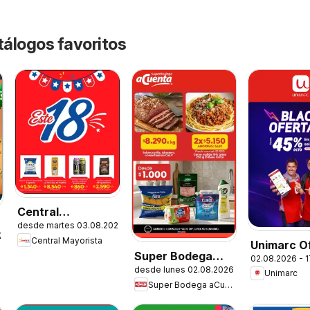
tálogos favoritos
Central
desde martes 03.08.2026
Mayorista
.2026
Central Mayorista
Unimarc O
Ofertas
Super Bodega
02.08.2026 - 
desde lunes 02.08.2026
aCuenta Ofertas
Unimarc
Super Bodega aCuenta