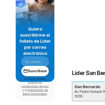
Quiero
suscribirme al
folleto de Lider
por correo
electrónico
Suscríbase
Lider San Be
Al iniciar sesión,
acepta las
San Bernardo
condiciones de uso
y el
tratamiento de
Av. Padre Hurtado 
datos personales
.
13310