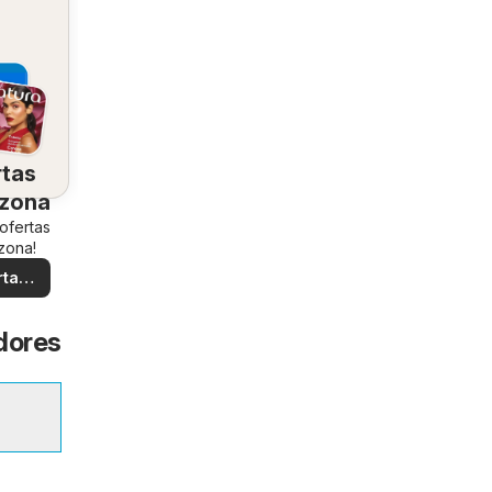
rtas
 zona
 ofertas
zona!
rtas
ales
edores