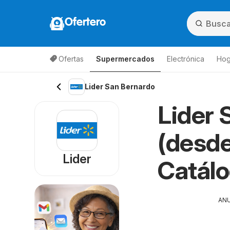
Ofertero
Ofertas
Supermercados
Electrónica
Hog
Lista de productos
Lider San Bernardo
Lider 
(desde
Lider
Catál
AN