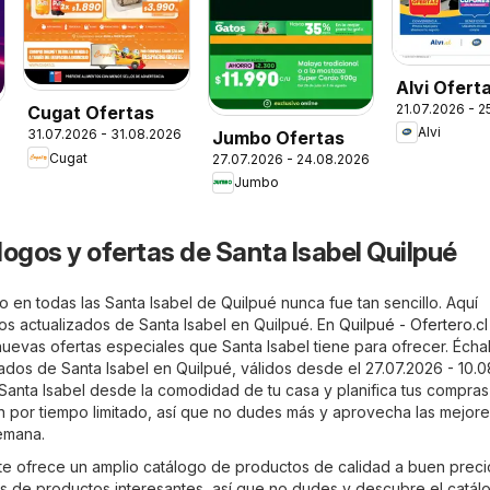
Alvi Ofert
21.07.2026 - 
Cugat Ofertas
Alvi
31.07.2026 - 31.08.2026
Jumbo Ofertas
Cugat
27.07.2026 - 24.08.2026
Jumbo
logos y ofertas de Santa Isabel Quilpué
 en todas las Santa Isabel de Quilpué nunca fue tan sencillo. Aquí
tos actualizados de Santa Isabel en Quilpué. En
Quilpué - Ofertero.cl
uevas ofertas especiales que Santa Isabel tiene para ofrecer. Écha
izados de Santa Isabel en Quilpué, válidos desde el 27.07.2026 - 10.
 Santa Isabel desde la comodidad de tu casa y planifica tus compra
on por tiempo limitado, así que no dudes más y aprovecha las mejor
emana.
 te ofrece un amplio catálogo de productos de calidad a buen preci
tos de productos interesantes, así que no dudes y descubre el catál