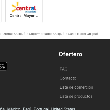
Central Mayorista
Ofertas Quilpué
Supermercados Quilpué
Santa Isabel Quilpué
Ofertero
FAQ
Contacto
Lista de comercios
Lista de productos
aña
México
Perú
Portugal
United States