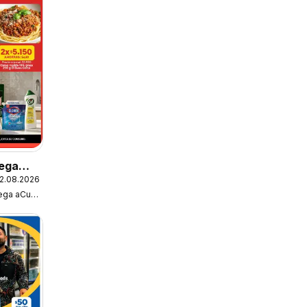
ega
2.08.2026
fertas
Super Bodega aCuenta