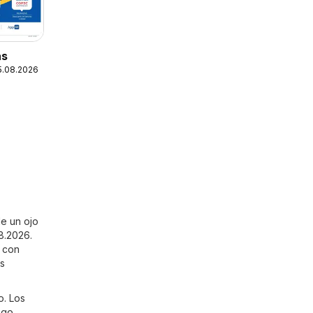
as
25.08.2026
le un ojo
08.2026.
s con
es
o. Los
ogo