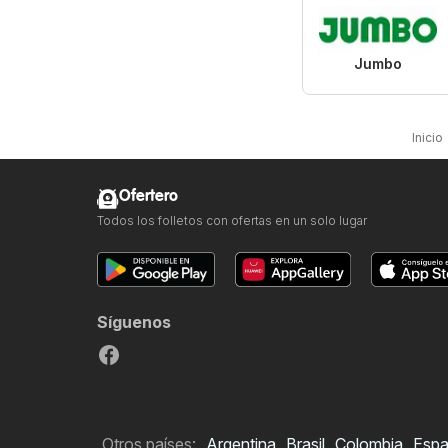
Jumbo
Inicio
Ofertero
Todos los folletos con ofertas en un solo lugar
Síguenos
Otros países:
Argentina
Brasil
Colombia
Esp