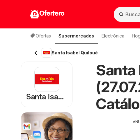
Ofertero
Ofertas
Supermercados
Electrónica
Hog
Lista de productos
Santa Isabel Quilpué
Santa 
(27.07
Santa Isabel
Catál
AN