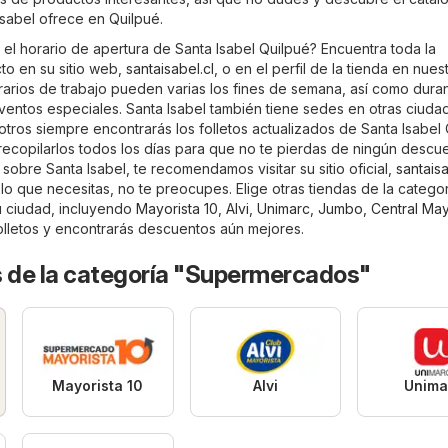
sabel ofrece en Quilpué.
el horario de apertura de Santa Isabel Quilpué? Encuentra toda la
to en su sitio web,
santaisabel.cl
, o en el perfil de la tienda en nuestr
arios de trabajo pueden varias los fines de semana, así como duran
ventos especiales. Santa Isabel también tiene sedes en otras ciuda
tros siempre encontrarás los folletos actualizados de Santa Isabel 
copilarlos todos los días para que no te pierdas de ningún descue
obre Santa Isabel, te recomendamos visitar su sitio oficial,
santaisa
 lo que necesitas, no te preocupes. Elige otras tiendas de la categor
u ciudad, incluyendo
Mayorista 10
,
Alvi
,
Unimarc
,
Jumbo
,
Central May
folletos y encontrarás descuentos aún mejores.
s de la categoría "Supermercados"
Mayorista 10
Alvi
Unima