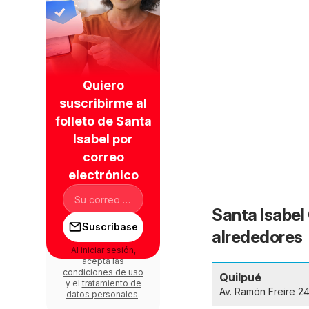
Quiero
suscribirme al
folleto de Santa
Isabel por
correo
electrónico
Santa Isabel 
Suscríbase
alrededores
Al iniciar sesión,
acepta las
condiciones de uso
Quilpué
y el
tratamiento de
Av. Ramón Freire 2
datos personales
.