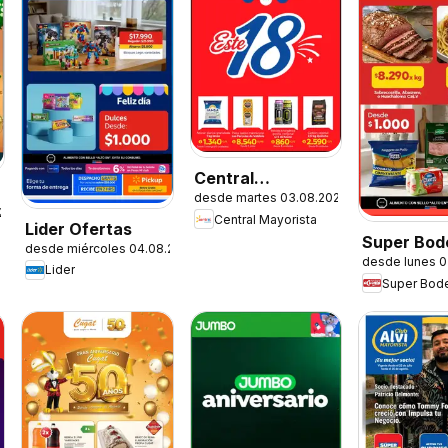
Central
desde martes 03.08.2026
Mayorista
.2026
Central Mayorista
Ofertas
Lider Ofertas
Super Bod
desde miércoles 04.08.2026
desde lunes 0
aCuenta O
Lider