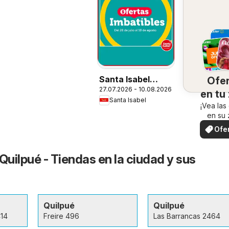
Santa Isabel
Ofe
27.07.2026 - 10.08.2026
Ofertas
en tu
Santa Isabel
¡Vea las
en su 
Ofe
loc
Quilpué - Tiendas en la ciudad y sus
Quilpué
Quilpué
414
Freire 496
Las Barrancas 2464