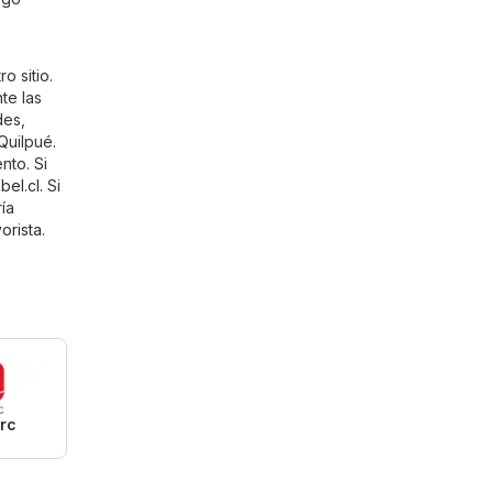
o sitio.
te las
des,
Quilpué.
nto. Si
bel.cl
. Si
ía
orista
.
rc