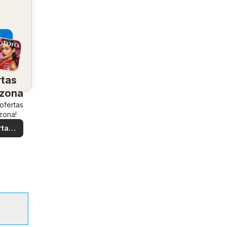
rtas
 zona
 ofertas
zona!
rtas
ales