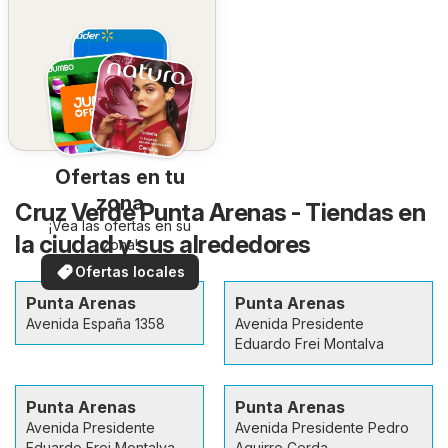
Ofertas en tu
zona
Cruz Verde Punta Arenas - Tiendas en
¡Vea las ofertas en su
la ciudad y sus alrededores
zona!
Ofertas locales
Punta Arenas
Punta Arenas
Avenida España 1358
Avenida Presidente
Eduardo Frei Montalva
Punta Arenas
Punta Arenas
Avenida Presidente
Avenida Presidente Pedro
Eduardo Frei Montalva
Aguirre Cerda