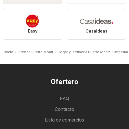
Easy
Casaideas
Inicio
Ofertas Puerto Montt
Hogar y jardinería Puerto Montt
Imperial
Ofertero
FAQ
Contacto
Lista de comercios