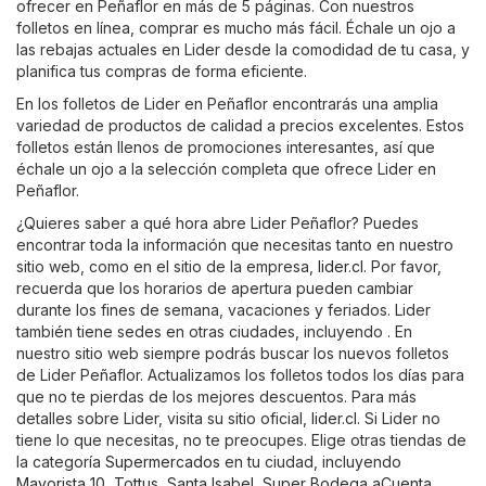
ofrecer en Peñaflor en más de 5 páginas. Con nuestros
folletos en línea, comprar es mucho más fácil. Échale un ojo a
las rebajas actuales en Lider desde la comodidad de tu casa, y
planifica tus compras de forma eficiente.
En los folletos de Lider en Peñaflor encontrarás una amplia
variedad de productos de calidad a precios excelentes. Estos
folletos están llenos de promociones interesantes, así que
échale un ojo a la selección completa que ofrece Lider en
Peñaflor.
¿Quieres saber a qué hora abre Lider Peñaflor? Puedes
encontrar toda la información que necesitas tanto en nuestro
sitio web, como en el sitio de la empresa,
lider.cl
. Por favor,
recuerda que los horarios de apertura pueden cambiar
durante los fines de semana, vacaciones y feriados. Lider
también tiene sedes en otras ciudades, incluyendo . En
nuestro sitio web siempre podrás buscar los nuevos folletos
de Lider Peñaflor. Actualizamos los folletos todos los días para
que no te pierdas de los mejores descuentos. Para más
detalles sobre Lider, visita su sitio oficial,
lider.cl
. Si Lider no
tiene lo que necesitas, no te preocupes. Elige otras tiendas de
la categoría
Supermercados
en tu ciudad, incluyendo
Mayorista 10
,
Tottus
,
Santa Isabel
,
Super Bodega aCuenta
.