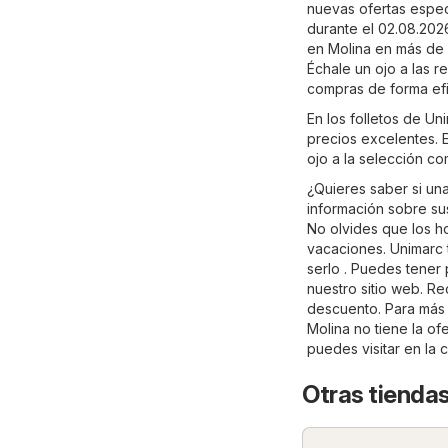
nuevas ofertas especi
durante el 02.08.202
en Molina en más de 5
Échale un ojo a las r
compras de forma efi
En los folletos de U
precios excelentes. E
ojo a la selección c
¿Quieres saber si un
información sobre sus 
No olvides que los ho
vacaciones. Unimarc 
serlo . Puedes tener
nuestro sitio web. Re
descuento. Para más i
Molina no tiene la of
puedes visitar en la
Otras tienda