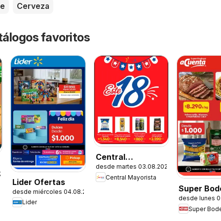
te
Cerveza
tálogos favoritos
Central
desde martes 03.08.2026
Mayorista
.2026
Central Mayorista
Ofertas
Lider Ofertas
Super Bod
desde miércoles 04.08.2026
desde lunes 0
aCuenta O
Lider