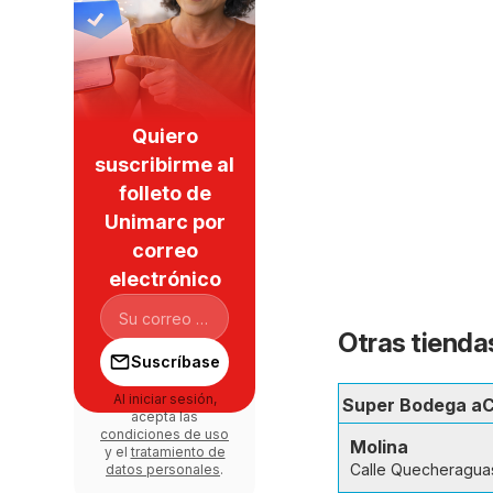
Quiero
suscribirme al
folleto de
Unimarc por
correo
electrónico
Otras tienda
Suscríbase
Al iniciar sesión,
Super Bodega a
acepta las
condiciones de uso
Molina
y el
tratamiento de
Calle Quecheragua
datos personales
.