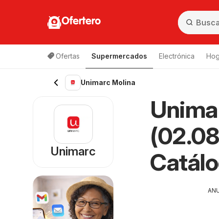
Ofertero
Ofertas
Supermercados
Electrónica
Hog
Lista de productos
Unimarc Molina
Unimar
(02.08
Unimarc
Catál
AN