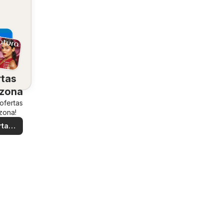
rtas
 zona
 ofertas
zona!
rtas
ales