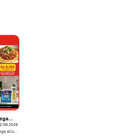
ega
2.08.2026
fertas
Super Bodega aCuenta