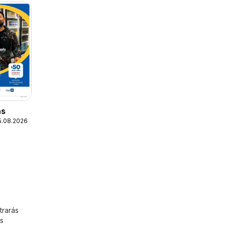
as
25.08.2026
trarás
s