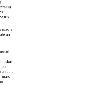
e
ofrecer
il.
ca tus
alidad a
ale un
arc.cl
.
o pueden
a en
i un solo
Unimarc
ue