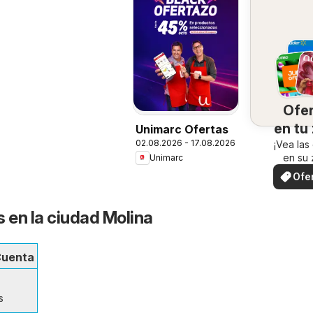
Ofe
en tu
Unimarc Ofertas
02.08.2026 - 17.08.2026
¡Vea las
en su 
Unimarc
Ofe
loc
s en la ciudad Molina
Cuenta
s