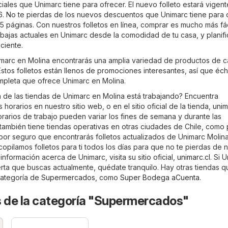
ales que Unimarc tiene para ofrecer. El nuevo folleto estará vigent
6. No te pierdas de los nuevos descuentos que Unimarc tiene para 
 páginas. Con nuestros folletos en línea, comprar es mucho más fác
ebajas actuales en Unimarc desde la comodidad de tu casa, y planifi
ciente.
nimarc en Molina encontrarás una amplia variedad de productos de c
stos folletos están llenos de promociones interesantes, así que éch
ompleta que ofrece Unimarc en Molina.
a de las tiendas de Unimarc en Molina está trabajando? Encuentra
horarios en nuestro sitio web, o en el sitio oficial de la tienda,
unim
rarios de trabajo pueden variar los fines de semana y durante las
también tiene tiendas operativas en otras ciudades de Chile, com
 por seguro que encontrarás folletos actualizados de Unimarc Molin
copilamos folletos para ti todos los días para que no te pierdas de n
nformación acerca de Unimarc, visita su sitio oficial,
unimarc.cl
. Si 
erta que buscas actualmente, quédate tranquilo. Hay otras tiendas q
 categoría de
Supermercados
, como
Super Bodega aCuenta
.
s de la categoría "Supermercados"