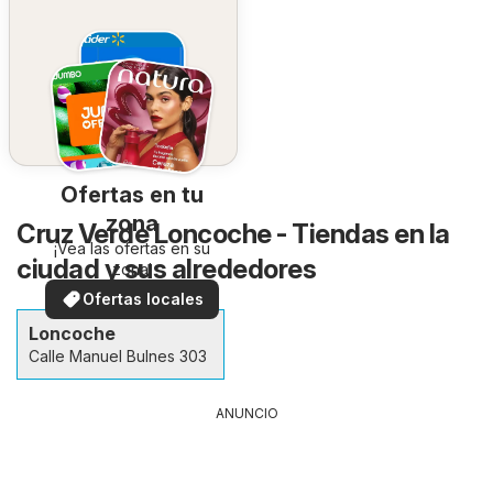
Ofertas en tu
zona
Cruz Verde Loncoche - Tiendas en la
¡Vea las ofertas en su
ciudad y sus alrededores
zona!
Ofertas locales
Loncoche
Calle Manuel Bulnes 303
ANUNCIO